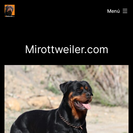
Saltar
Mirottweiler.
Menú
al
contenido
Mirottweiler.com