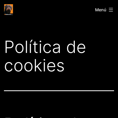
Saltar
Mirottweiler.com
Menú
al
contenido
Política de
cookies