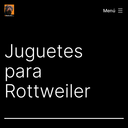
Saltar
Mirottweiler.com
Menú
al
contenido
Juguetes
para
Rottweiler