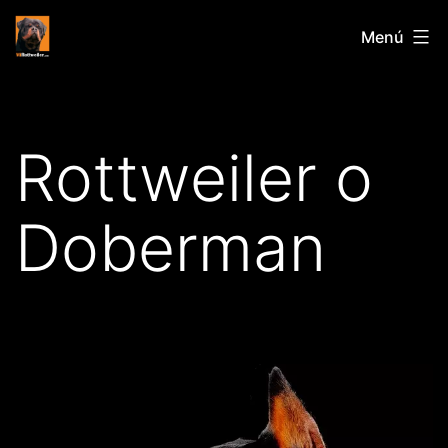
Saltar
Mirottweiler.com
Menú
al
contenido
Rottweiler o
Doberman