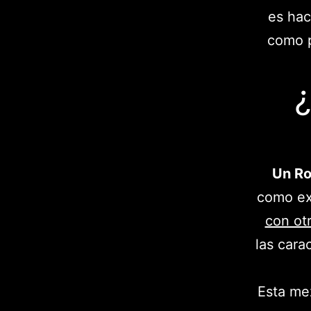
es hac
como p
¿
Un Ro
como ex
con ot
las cara
Esta me