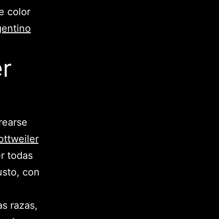
e color
gentino
er
rearse
ttweiler
r todas
usto, con
s razas,