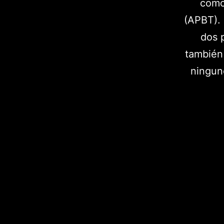
como 
(APBT). 
dos 
también 
ningun