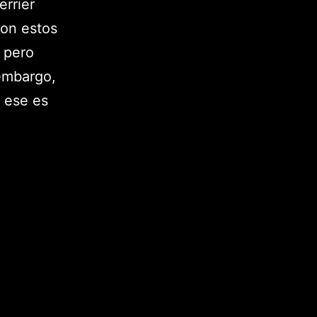
errier
con estos
 pero
 embargo,
 ese es