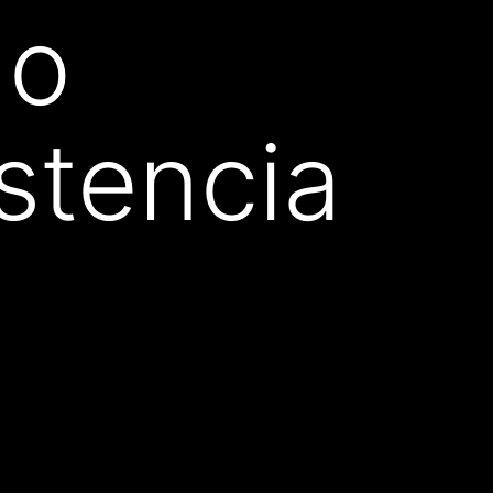
 o
istencia