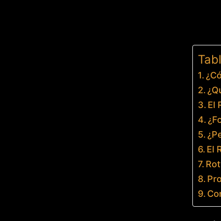
Tab
¿Có
¿Qu
El 
¿Fo
¿Pe
El 
Rot
Pro
Co