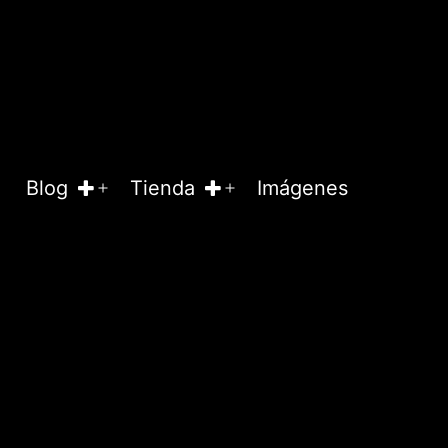
Blog
Tienda
Imágenes
Abrir
Abrir
el
el
menú
menú