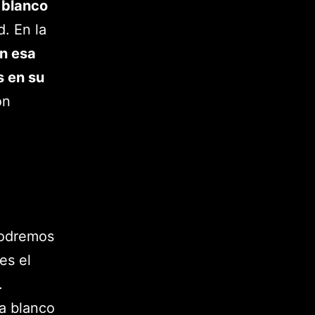
 blanco
d. En la
on esa
s en su
on
podremos
es el
.
ea blanco