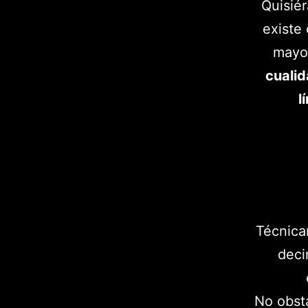
Quisié
existe 
mayor
cualid
l
Técnica
deci
No obsta