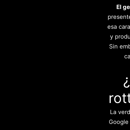
El g
present
esa cara
y prod
Sin emb
ca
rot
La ver
Google 