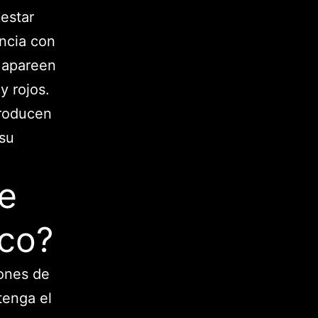
 estar
ncia con
e apareen
 rojos.
producen
 su
e
nco?
ones de
tenga el