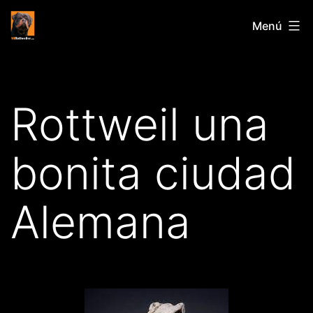
Saltar
Mirottweiler.com
Menú
al
contenido
Rottweil una
bonita ciudad
Alemana