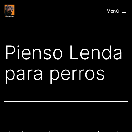
Saltar
Mirottweiler.com
Menú
al
contenido
Pienso Lenda
para perros