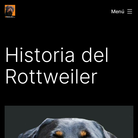
Saltar
Mirottweiler.com
Menú
al
contenido
Historia del
Rottweiler